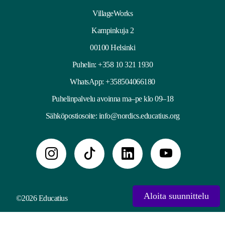
VillageWorks
Kampinkuja 2
00100 Helsinki
Puhelin:
+358 10 321 1930
WhatsApp: +358504066180
Puhelinpalvelu avoinna ma–pe klo 09–18
Sähköpostiosoite:
info@nordics.educatius.org
Aloita suunnittelu
©2026 Educatius