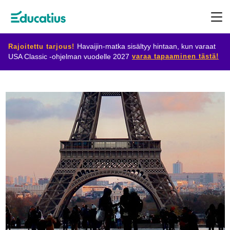
Rajoitettu tarjous!
Havaijin-matka sisältyy hintaan, kun varaat
varaa tapaaminen tästä!
USA Classic -ohjelman vuodelle 2027
Kohdemaat
Ohjelmat
Suunnittele
vaihtosi
Ryhdy
isäntäperheeksi