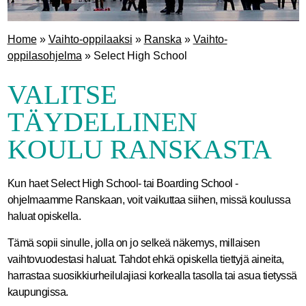
Home
»
Vaihto-oppilaaksi
»
Ranska
»
Vaihto-
oppilasohjelma
»
Select High School
VALITSE
TÄYDELLINEN
KOULU RANSKASTA
Kun haet Select High School- tai Boarding School -
ohjelmaamme Ranskaan, voit vaikuttaa siihen, missä koulussa
haluat opiskella.
Tämä sopii sinulle, jolla on jo selkeä näkemys, millaisen
vaihtovuodestasi haluat. Tahdot ehkä opiskella tiettyjä aineita,
harrastaa suosikkiurheilulajiasi korkealla tasolla tai asua tietyssä
kaupungissa.