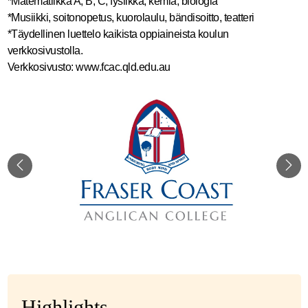
*Matematiikka A, B, C; fysiikka, kemia, biologia
*Musiikki, soitonopetus, kuorolaulu, bändisoitto, teatteri
*Täydellinen luettelo kaikista oppiaineista koulun
verkkosivustolla.
Verkkosivusto: www.fcac.qld.edu.au
Highlights