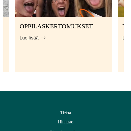
OPPILASKERTOMUKSET
TI
Lue lisää
Lue 
Tietoa
Hinnasto