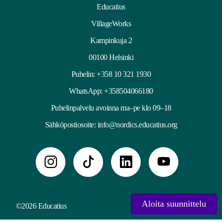
Educatius
VillageWorks
Kampinkuja 2
00100 Helsinki
Puhelin:
+358 10 321 1930
WhatsApp: +358504066180
Puhelinpalvelu avoinna ma–pe klo 09–18
Sähköpostiosoite:
info@nordics.educatius.org
Aloita suunnittelu
©2026 Educatius