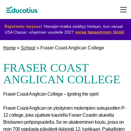
Rajoitettu tarjous!
Havaijin-matka sisältyy hintaan, kun varaat
varaa tapaaminen tästä!
USA Classic -ohjelman vuodelle 2027
Kohdemaat
Home
»
School
»
Fraser Coast Anglican College
Ohjelmat
FRASER COAST
ANGLICAN COLLEGE
Suunnittele
vaihtosi
Fraser Coast Anglican College – Igniting the spirit
Fraser Coast Anglican on yksityinen molempien sukupuolten P-
Ryhdy
12 college, joka sijaitsee kauniilla Fraser Coastin alueella
isäntäperheeksi
Brisbanen pohjoispuolella. Se on akateeminen koulu, jossa on
noin 700 oppilasta päiväkoti-ikäisistä 12. luokkaan. Paikallisten