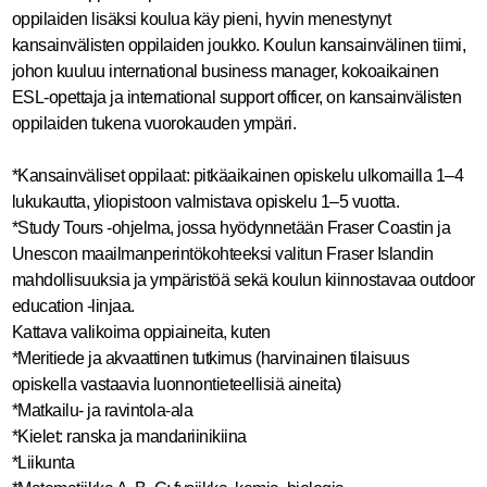
oppilaiden lisäksi koulua käy pieni, hyvin menestynyt
kansainvälisten oppilaiden joukko. Koulun kansainvälinen tiimi,
johon kuuluu international business manager, kokoaikainen
ESL-opettaja ja international support officer, on kansainvälisten
oppilaiden tukena vuorokauden ympäri.
*Kansainväliset oppilaat: pitkäaikainen opiskelu ulkomailla 1–4
lukukautta, yliopistoon valmistava opiskelu 1–5 vuotta.
*Study Tours -ohjelma, jossa hyödynnetään Fraser Coastin ja
Unescon maailmanperintökohteeksi valitun Fraser Islandin
mahdollisuuksia ja ympäristöä sekä koulun kiinnostavaa outdoor
education -linjaa.
Kattava valikoima oppiaineita, kuten
*Meritiede ja akvaattinen tutkimus (harvinainen tilaisuus
opiskella vastaavia luonnontieteellisiä aineita)
*Matkailu- ja ravintola-ala
*Kielet: ranska ja mandariinikiina
*Liikunta