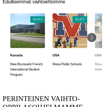
Edullisemmat vaihtoehtomme
SELECT
SELECT
Kanada
USA
USA
New Brunswick French
Mesa Public Schools
Brevard 
International Student
Heritage
Program
PERINTEINEN VAIHTO-