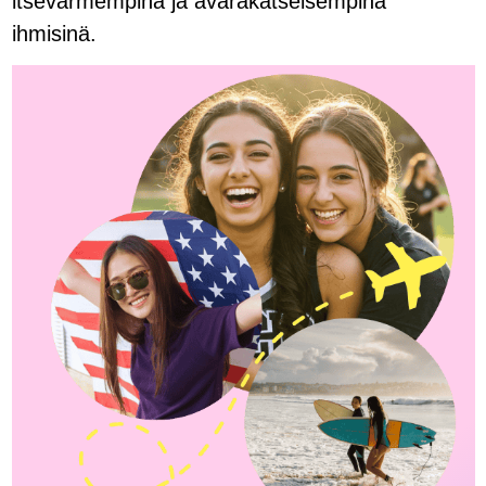
itsevarmempina ja avarakatseisempina
ihmisinä.