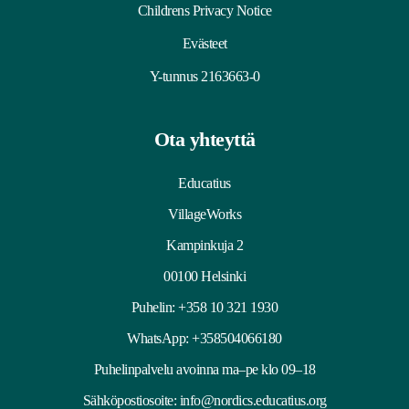
Childrens Privacy Notice
Evästeet
Y-tunnus 2163663-0
Ota yhteyttä
Educatius
VillageWorks
Kampinkuja 2
00100 Helsinki
Puhelin:
+358 10 321 1930
WhatsApp: +358504066180
Puhelinpalvelu avoinna ma–pe klo 09–18
Sähköpostiosoite:
info@nordics.educatius.org