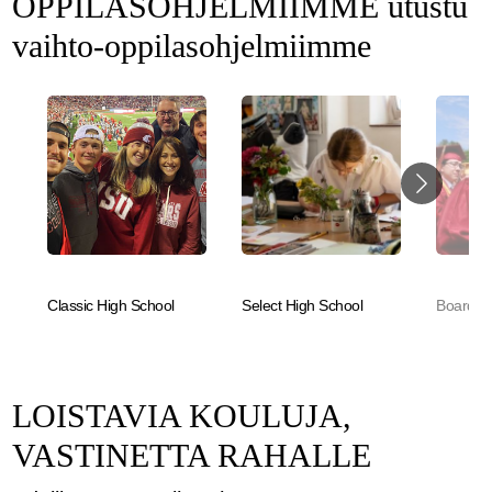
OPPILASOHJELMIIMME utustu
vaihto-oppilasohjelmiimme
Classic High School
Select High School
Boarding
LOISTAVIA KOULUJA,
VASTINETTA RAHALLE