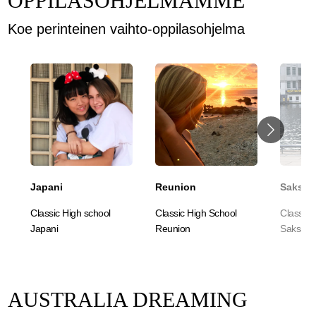
OPPILASOHJELMAMME
Koe perinteinen vaihto-oppilasohjelma
Japani
Reunion
Saksa
Classic High school
Classic High School
Classic 
Japani
Reunion
Saksa
AUSTRALIA DREAMING