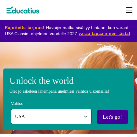
Rajoitettu tarjous!
Havaijin-matka sisältyy hintaan, kun varaat
varaa tapaaminen tästä!
USA Classic -ohjelman vuodelle 2027
Kohdemaat
Ohjelmat
Unlock the world
Suunnittele
Olet jo askeleen lähempänä unelmiesi vaihtoa ulkomailla!
vaihtosi
Valitse
Ryhdy
Let's go!
isäntäperheeksi