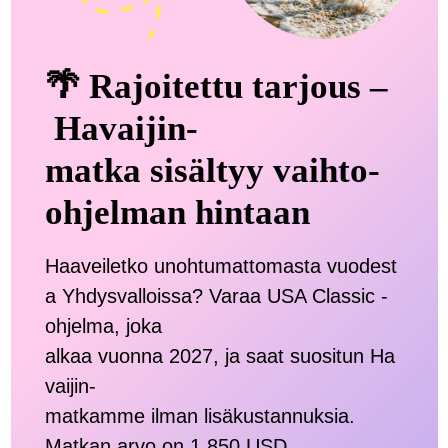
🌴 Rajoitettu tarjous –
Havaijin-
matka sisältyy vaihto-
ohjelman hintaan
Haaveiletko unohtumattomasta vuodest
a Yhdysvalloissa? Varaa USA Classic -
ohjelma, joka
alkaa vuonna 2027, ja saat suositun Ha
vaijin-
matkamme ilman lisäkustannuksia.
Matkan arvo on 1.850 USD.