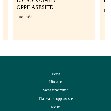
LATAA VAIHTO-
OS
OPPILASESITE
Lue 
Lue lisää
Tietoa
Hinnasto
Varaa tapaaminen
Tilaa vaihto-oppilasesite
Meistä