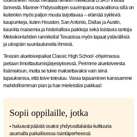
rodeoineen Texas herättää henkiin mielikuvat USA:n Villistä
lännestä. Manner-Yhdysvaltojen suurimpana osavaltiona sillä on
kuitenkin myös paljon muuta tarjottavaa – elämää sykkiviä
kaupunkeja, kuten Houston, San Antonio, Dallas ja Austin,
kauniita maisemia ja historiallisia paikkoja sekä loistavia rantoja
Meksikonlahden rannikolla! Texasissa myös tapaat ystävällisiä
ja ulospäin suuntautuneita ihmisiä.
Texasin aluetoivepaikat Classic High School -ohjelmassa
jaetaan ilmoittautumisjärjestyksessä. Perimme aluetoiveesta
lisämaksun, mutta se tulee maksettavaksi vain siinä
tapauksessa, että toive toteutuu. Varaa tapaaminen kanssamme
mahdollisimman pian ja hae mieleistäsi paikkaa!
Sopii oppilaille, jotka
• haluavat päästä osaksi yhdysvaltalaista kulttuuria
asumalla paikallisessa isäntäperheessä