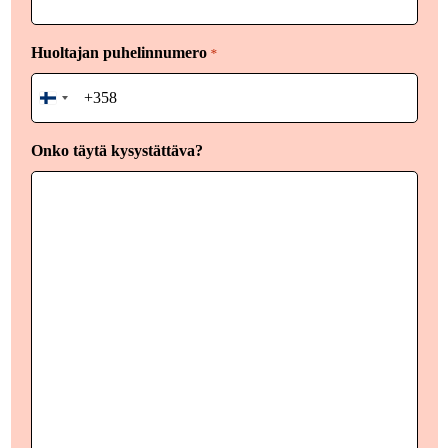
Huoltajan puhelinnumero
*
Finland
+358
Onko täytä kysystättäva?