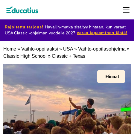
Rajoitettu tarjous!
Havaijin-matka sisältyy hintaan, kun varaat
varaa tapaaminen tästä!
USA Classic -ohjelman vuodelle 2027
Kohdemaat
Home
»
Vaihto-oppilaaksi
»
USA
»
Vaihto-oppilasohjelma
»
Classic High School
»
Classic + Texas
Ohjelmat
Hinnat
Suunnittele
vaihtosi
Ryhdy
isäntäperheeksi