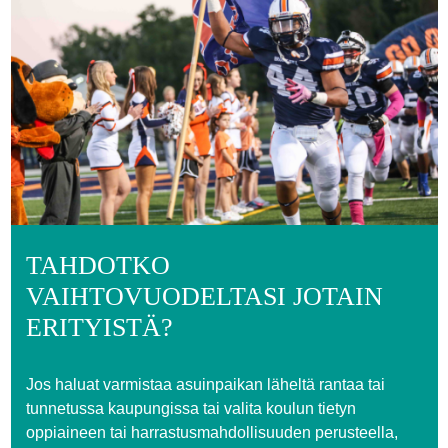
TAHDOTKO
VAIHTOVUODELTASI JOTAIN
ERITYISTÄ?
Jos haluat varmistaa asuinpaikan läheltä rantaa tai
tunnetussa kaupungissa tai valita koulun tietyn
oppiaineen tai harrastusmahdollisuuden perusteella,