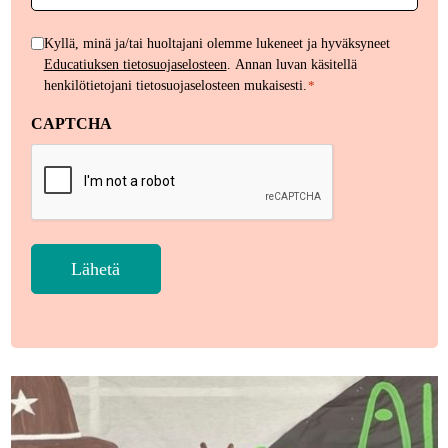
Henkilötietojen
Kyllä, minä ja/tai huoltajani olemme lukeneet ja hyväksyneet
Educatiuksen tietosuojaselosteen
. Annan luvan käsitellä
käsittely
henkilötietojani tietosuojaselosteen mukaisesti.
*
*
CAPTCHA