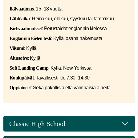
Ikävaatimus
: 15–18 vuotta
Lähtöaika
: Heinäkuu, elokuu, syyskuu tai tammikuu
Kielivaatimukset
: Perustaidot englannin kielessä
Englannin kielen testi
: Kyllä, osana hakemusta
Viisumi
: Kyllä
Aluetoive
:
Kyllä
Soft Landing Camp
:
Kyllä, New Yorkissa
Koulupäivät
: Tavallisesti klo 7.30–14.30
Oppiaineet
: Sekä pakollisia että valinnaisia aineita
Classic High School