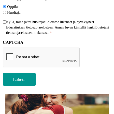
Oppilas
Huoltaja
Henkilötietojen
Kyllä, minä ja/tai huoltajani olemme lukeneet ja hyväksyneet
Educatiuksen tietosuojaselosteen
. Annan luvan käsitellä henkilötietojani
käsittely
tietosuojaselosteen mukaisesti.
*
*
CAPTCHA