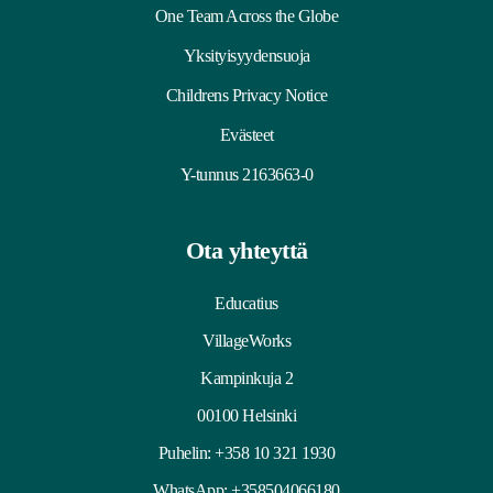
One Team Across the Globe
Yksityisyydensuoja
Childrens Privacy Notice
Evästeet
Y-tunnus 2163663-0
Ota yhteyttä
Educatius
VillageWorks
Kampinkuja 2
00100 Helsinki
Puhelin:
+358 10 321 1930
WhatsApp: +358504066180