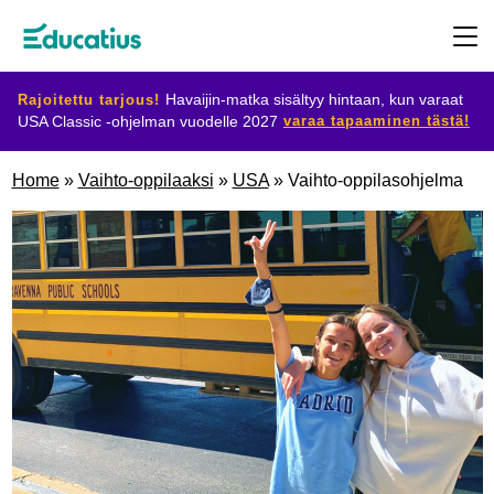
Rajoitettu tarjous!
Havaijin-matka sisältyy hintaan, kun varaat
varaa tapaaminen tästä!
USA Classic -ohjelman vuodelle 2027
Kohdemaat
Home
»
Vaihto-oppilaaksi
»
USA
»
Vaihto-oppilasohjelma
Ohjelmat
Suunnittele
vaihtosi
Ryhdy
isäntäperheeksi