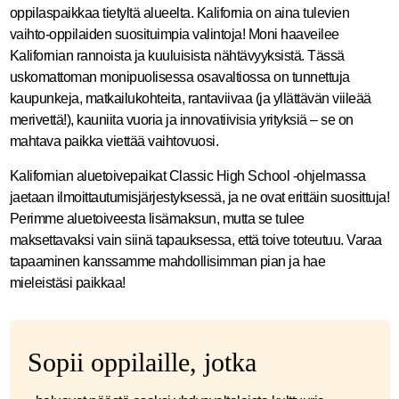
oppilaspaikkaa tietyltä alueelta. Kalifornia on aina tulevien
vaihto-oppilaiden suosituimpia valintoja! Moni haaveilee
Kalifornian rannoista ja kuuluisista nähtävyyksistä. Tässä
uskomattoman monipuolisessa osavaltiossa on tunnettuja
kaupunkeja, matkailukohteita, rantaviivaa (ja yllättävän viileää
merivettä!), kauniita vuoria ja innovatiivisia yrityksiä – se on
mahtava paikka viettää vaihtovuosi.
Kalifornian aluetoivepaikat Classic High School -ohjelmassa
jaetaan ilmoittautumisjärjestyksessä, ja ne ovat erittäin suosittuja!
Perimme aluetoiveesta lisämaksun, mutta se tulee
maksettavaksi vain siinä tapauksessa, että toive toteutuu. Varaa
tapaaminen kanssamme mahdollisimman pian ja hae
mieleistäsi paikkaa!
Sopii oppilaille, jotka