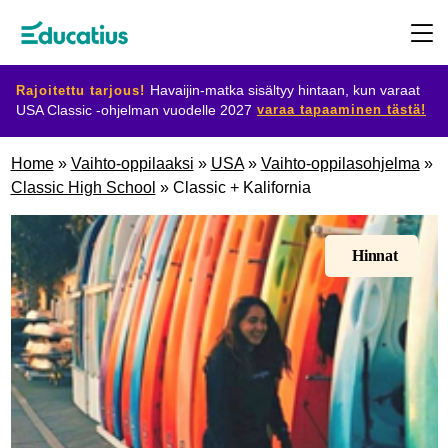
Rajoitettu tarjous!
Havaijin-matka sisältyy hintaan, kun varaat
varaa tapaaminen tästä!
USA Classic -ohjelman vuodelle 2027
Kohdemaat
Home
»
Vaihto-oppilaaksi
»
USA
»
Vaihto-oppilasohjelma
»
Classic High School
»
Classic + Kalifornia
Ohjelmat
Hinnat
Suunnittele
vaihtosi
Ryhdy
isäntäperheeksi