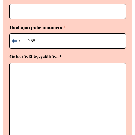
Huoltajan puhelinnumero
*
Finland
+358
Onko täytä kysystättäva?