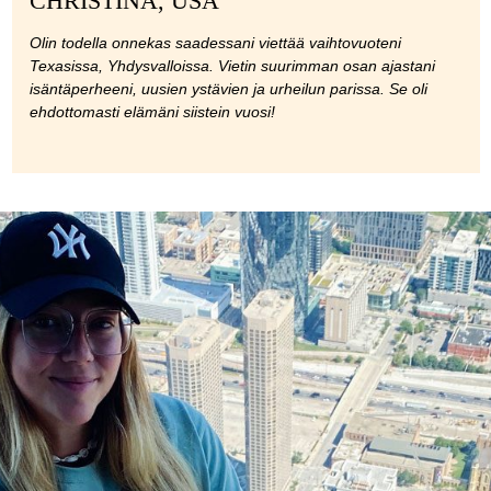
CHRISTINA, USA
Olin todella onnekas saadessani viettää vaihtovuoteni
Texasissa, Yhdysvalloissa. Vietin suurimman osan ajastani
isäntäperheeni, uusien ystävien ja urheilun parissa. Se oli
ehdottomasti elämäni siistein vuosi!