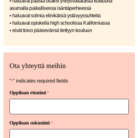
• haluavat päästä osaksi yhdysvaltalaista kulttuuria
asumalla paikallisessa isäntäperheessä
• haluavat solmia elinikäisiä ystävyyssuhteita
• haluavat opiskella high schoolissa Kaliforniassa
• eivät toivo pääsevänsä tiettyyn kouluun
Ota yhteyttä meihin
"
" indicates required fields
*
Oppilaan etunimi
*
Oppilaan sukunimi
*