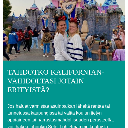
TAHDOTKO KALIFORNIAN-
VAIHDOLTASI JOTAIN
ERITYISTÄ?
Jos haluat varmistaa asuinpaikan läheltä rantaa tai
tunnetussa kaupungissa tai valita koulun tietyn
oppiaineen tai harrastusmahdollisuuden perusteella,
voit hakea johonkin Select-ohjelmamme kouluista