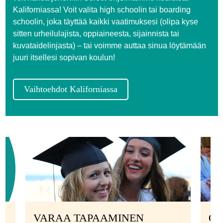
Kaliforniassa! Voit valita high schoolin tai boarding
schoolin, joka täyttää kaikki vaatimuksesi (olipa kyse
sitten urheilulajista, oppiaineesta, sijainnista tai
kuvataidelinjasta) – tai voimme auttaa sinua löytämään
juuri itsellesi sopivan koulun!
Vaihtoehdot Kaliforniassa
VARAA TAPAAMINEN
OS