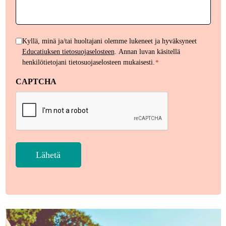
Henkilötietojen
Kyllä, minä ja/tai huoltajani olemme lukeneet ja hyväksyneet
Educatiuksen tietosuojaselosteen
. Annan luvan käsitellä
käsittely
henkilötietojani tietosuojaselosteen mukaisesti.
*
*
CAPTCHA