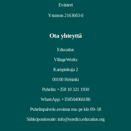
Evästeet
Y-tunnus 2163663-0
Ota yhteyttä
Educatius
VillageWorks
Kampinkuja 2
00100 Helsinki
Puhelin:
+358 10 321 1930
WhatsApp: +358504066180
Puhelinpalvelu avoinna ma–pe klo 09–18
Sähköpostiosoite:
info@nordics.educatius.org