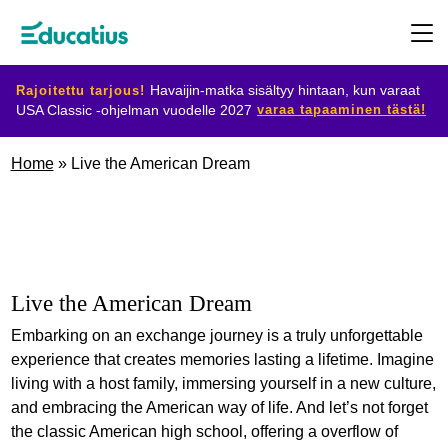
Rajoitettu tarjous!
Havaijin-matka sisältyy hintaan, kun varaat
varaa tapaaminen tästä!
USA Classic -ohjelman vuodelle 2027
Kohdemaat
Home
»
Live the American Dream
Ohjelmat
Suunnittele
Live the American Dream
vaihtosi
Embarking on an exchange journey is a truly unforgettable
experience that creates memories lasting a lifetime. Imagine
Ryhdy
living with a host family, immersing yourself in a new culture,
and embracing the American way of life. And let’s not forget
isäntäperheeksi
the classic American high school, offering a overflow of