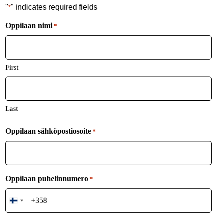
"
" indicates required fields
*
Oppilaan nimi
*
First
Last
Oppilaan sähköpostiosoite
*
Oppilaan puhelinnumero
*
Finland
+358