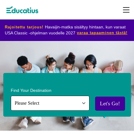
Rajoitettu tarjous!
Havaijin-matka sisältyy hintaan, kun varaat
varaa tapaaminen tästä!
USA Classic -ohjelman vuodelle 2027
Kohdemaat
Ohjelmat
Suunnittele
Find Your Destination
vaihtosi
Let's Go!
Ryhdy
isäntäperheeksi