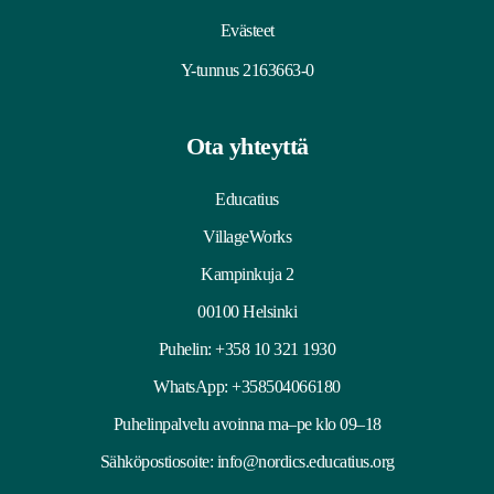
Evästeet
Y-tunnus 2163663-0
Ota yhteyttä
Educatius
VillageWorks
Kampinkuja 2
00100 Helsinki
Puhelin:
+358 10 321 1930
WhatsApp: +358504066180
Puhelinpalvelu avoinna ma–pe klo 09–18
Sähköpostiosoite:
info@nordics.educatius.org