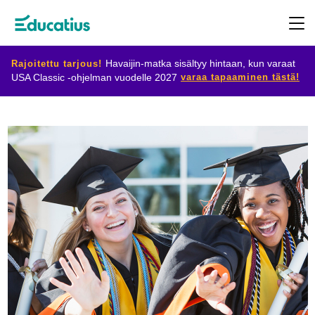
Rajoitettu tarjous!
Havaijin-matka sisältyy hintaan, kun varaat
varaa tapaaminen tästä!
USA Classic -ohjelman vuodelle 2027
Kohdemaat
Ohjelmat
Suunnittele
vaihtosi
Ryhdy
isäntäperheeksi