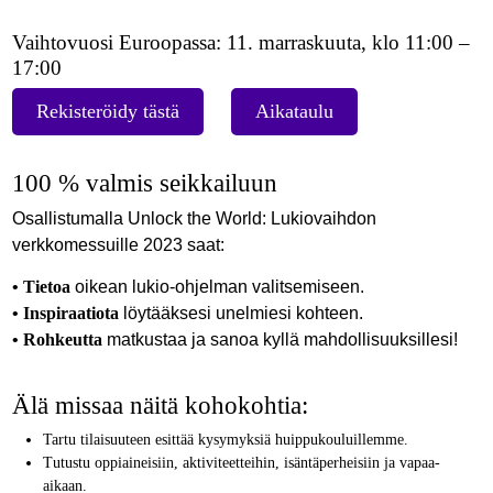
Vaihtovuosi Euroopassa: 11. marraskuuta, klo 11:00 –
17:00
Rekisteröidy tästä
Aikataulu
100 % valmis seikkailuun
Osallistumalla Unlock the World: Lukiovaihdon
verkkomessuille 2023 saat:
•
Tietoa
oikean lukio-ohjelman valitsemiseen.
•
Inspiraatiota
löytääksesi unelmiesi kohteen.
•
Rohkeutta
matkustaa ja sanoa kyllä mahdollisuuksillesi!
Älä missaa näitä kohokohtia:
Tartu tilaisuuteen esittää kysymyksiä huippukouluillemme.
Tutustu oppiaineisiin, aktiviteetteihin, isäntäperheisiin ja vapaa-
aikaan.