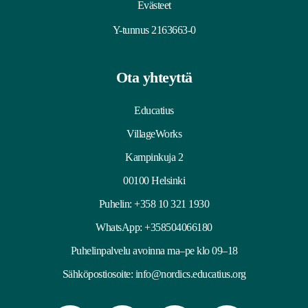
Evästeet
Y-tunnus 2163663-0
Ota yhteyttä
Educatius
VillageWorks
Kampinkuja 2
00100 Helsinki
Puhelin:
+358 10 321 1930
WhatsApp: +358504066180
Puhelinpalvelu avoinna ma–pe klo 09–18
Sähköpostiosoite:
info@nordics.educatius.org