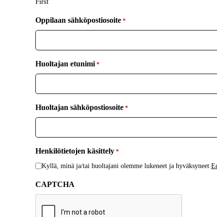
First
Oppilaan sähköpostiosoite
*
Huoltajan etunimi
*
Huoltajan sähköpostiosoite
*
Henkilötietojen käsittely
*
Kyllä, minä ja/tai huoltajani olemme lukeneet ja hyväksyneet
Ed
CAPTCHA