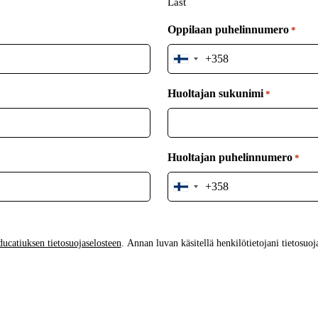
Last
Oppilaan puhelinnumero
*
Finland
+358
Huoltajan sukunimi
*
Huoltajan puhelinnumero
*
Finland
+358
ucatiuksen tietosuojaselosteen
. Annan luvan käsitellä henkilötietojani tietosuoj