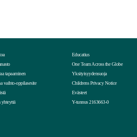
toa
Educatius
nasto
One Team Across the Globe
aa tapaaminen
Yksityisyydensuoja
aa vaihto-oppilasesite
Childrens Privacy Notice
stä
Evästeet
 yhteyttä
Y-tunnus 2163663-0