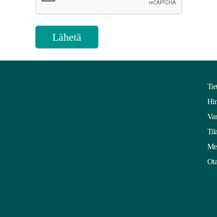
Tie
Hin
Var
Til
Mei
Ota