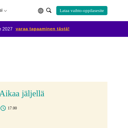
si
Lataa vaihto-oppilasesite
varaa tapaaminen tästä!
e 2027
Aikaa jäljellä
17.00