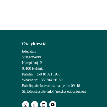
Ota yhteyttä
Educatius
VillageWorks
Kampinkuja 2
00100 Helsinki
Puhelin:
+358 10 321 1930
WhatsApp: +358504066180
Puhelinpalvelu avoinna ma–pe klo 09–18
Sähköpostiosoite:
info@nordics.educatius.org