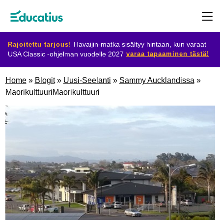
Rajoitettu tarjous!
Havaijin-matka sisältyy hintaan, kun varaat
varaa tapaaminen tästä!
USA Classic -ohjelman vuodelle 2027
Kohdemaat
Home
»
Blogit
»
Uusi-Seelanti
»
Sammy Aucklandissa
»
MaorikulttuuriMaorikulttuuri
Ohjelmat
Suunnittele
vaihtosi
Ryhdy
isäntäperheeksi