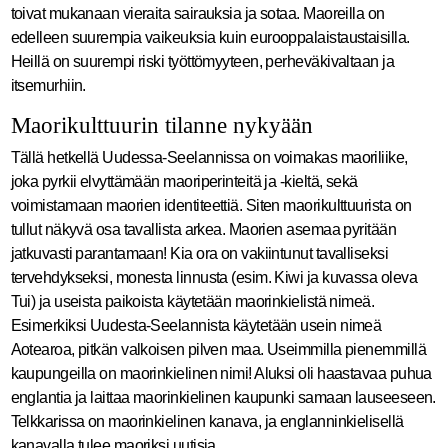
toivat mukanaan vieraita sairauksia ja sotaa. Maoreilla on
edelleen suurempia vaikeuksia kuin eurooppalaistaustaisilla.
Heillä on suurempi riski työttömyyteen, perheväkivaltaan ja
itsemurhiin.
Maorikulttuurin tilanne nykyään
Tällä hetkellä Uudessa-Seelannissa on voimakas maoriliike,
joka pyrkii elvyttämään maoriperinteitä ja -kieltä, sekä
voimistamaan maorien identiteettiä. Siten maorikulttuurista on
tullut näkyvä osa tavallista arkea. Maorien asemaa pyritään
jatkuvasti parantamaan! Kia ora on vakiintunut tavalliseksi
tervehdykseksi, monesta linnusta (esim. Kiwi ja kuvassa oleva
Tui) ja useista paikoista käytetään maorinkielistä nimeä.
Esimerkiksi Uudesta-Seelannista käytetään usein nimeä
Aotearoa, pitkän valkoisen pilven maa. Useimmilla pienemmillä
kaupungeilla on maorinkielinen nimi! Aluksi oli haastavaa puhua
englantia ja laittaa maorinkielinen kaupunki samaan lauseeseen.
Telkkarissa on maorinkielinen kanava, ja englanninkielisellä
kanavalla tulee maoriksi uutisia.