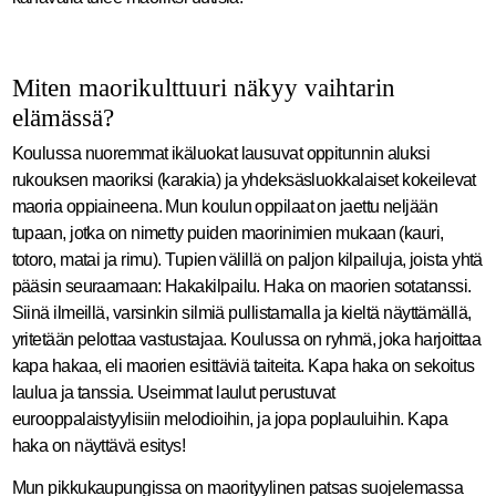
Miten maorikulttuuri näkyy vaihtarin
elämässä?
Koulussa nuoremmat ikäluokat lausuvat oppitunnin aluksi
rukouksen maoriksi (karakia) ja yhdeksäsluokkalaiset kokeilevat
maoria oppiaineena. Mun koulun oppilaat on jaettu neljään
tupaan, jotka on nimetty puiden maorinimien mukaan (kauri,
totoro, matai ja rimu). Tupien välillä on paljon kilpailuja, joista yhtä
pääsin seuraamaan: Hakakilpailu. Haka on maorien sotatanssi.
Siinä ilmeillä, varsinkin silmiä pullistamalla ja kieltä näyttämällä,
yritetään pelottaa vastustajaa. Koulussa on ryhmä, joka harjoittaa
kapa hakaa, eli maorien esittäviä taiteita. Kapa haka on sekoitus
laulua ja tanssia. Useimmat laulut perustuvat
eurooppalaistyylisiin melodioihin, ja jopa poplauluihin. Kapa
haka on näyttävä esitys!
Mun pikkukaupungissa on maorityylinen patsas suojelemassa