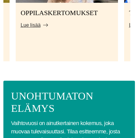
OPPILASKERTOMUKSET
TI
Lue lisää
Lue 
UNOHTUMATON
ELÄMYS
Vaihtovuosi on ainutkertainen kokemus, joka
muovaa tulevaisuuttasi. Tilaa esitteemme, josta