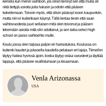
kerralla kun menin vaihtoon, jos olisin tiennyt sen että mulla oli
niitä tiettyjä asioita joita halusin ja odotin että pääsen
kokeilemaan. Toivoin myös, että olisin päässyt isoon kaupunkiin,
mutta niin ei kuitenkaan käynyt. Tällä kertaa tiesin että saan
vaihtovuodesta juuri sellaisen mitä olen toivonut ja pääsen
tekemään asioita mitä olin odottanut, ja sen takia select high
school on paras vaihtoehto mulle.
Koulu jossa olen tarjoaa paljon eri harrastuksia. Koulussa on
kuitenki kaudet ja jokasella kaudella pelataan eri lajeja. Tiimeihin
täytyy hakea hyvissä ajoin, koska täytyy ostaa varusteet ja täyttää
lappuja, että pääsee osallistumaan ja kisaamaan.
Venla Arizonassa
USA