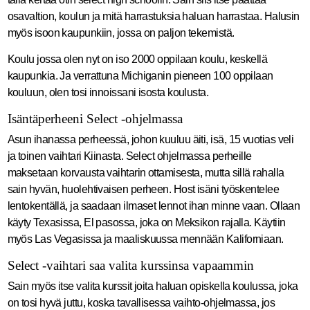
osavaltion, koulun ja mitä harrastuksia haluan harrastaa. Halusin
myös isoon kaupunkiin, jossa on paljon tekemistä.
Koulu jossa olen nyt on iso 2000 oppilaan koulu, keskellä
kaupunkia. Ja verrattuna Michiganin pieneen 100 oppilaan
kouluun, olen tosi innoissani isosta koulusta.
Isäntäperheeni Select -ohjelmassa
Asun ihanassa perheessä, johon kuuluu äiti, isä, 15 vuotias veli
ja toinen vaihtari Kiinasta. Select ohjelmassa perheille
maksetaan korvausta vaihtarin ottamisesta, mutta sillä rahalla
sain hyvän, huolehtivaisen perheen. Host isäni työskentelee
lentokentällä, ja saadaan ilmaset lennot ihan minne vaan. Ollaan
käyty Texasissa, El pasossa, joka on Meksikon rajalla. Käytiin
myös Las Vegasissa ja maaliskuussa mennään Kaliforniaan.
Select -vaihtari saa valita kurssinsa vapaammin
Sain myös itse valita kurssit joita haluan opiskella koulussa, joka
on tosi hyvä juttu, koska tavallisessa vaihto-ohjelmassa, jos