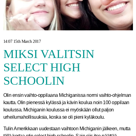
14:07 15th March 2017
MIKSI VALITSIN
SELECT HIGH
SCHOOLIN
Olin ensin vaihto-oppilaana Michiganissa normi vaihto-ohjelman
kautta. Olin pienessä kylässä ja kävin koulua noin 100 oppilaan
koulussa. Michiganin koulussa ei myöskään ollut paljon
urheilumahollisuuksia, koska se oli pieni kyläkoulu.
Tulin Amerikkaan uudestaan vaihtoon Michiganin jälkeen, mutta
tällä kertaa otin select high schoolin. Sain siis itse päättää