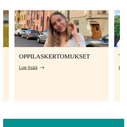
OPPILASKERTOMUKSET
TI
Lue lisää
Lue 