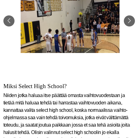
Miksi Select High School?
Niiden jotka haluaa itse päättää omasta vaihtovuodestaan ja
tietää mitä haluaa tehdä tai harrastaa vaihtovuoden aikana,
kannattaa valita select high school, koska normaalissa vaihto-
ohjelmassa saa vain tehdä toivomuksia, jotka eivät välttämättä
toteudu, ja saatat joutua paikkaan jossa et saa tehä asioita joita
halusit tehdä. Olisin valinnut select high schoolin jo ekalla