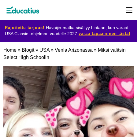
Rajoitettu tarjous!
Havaijin-matka sisältyy hintaan, kun varaat
varaa tapaaminen tästä!
USA Classic -ohjelman vuodelle 2027
Kohdemaat
Home
»
Blogit
»
USA
»
Venla Arizonassa
»
Miksi valitsin
Select High Schoolin
Ohjelmat
Suunnittele
vaihtosi
Ryhdy
isäntäperheeksi