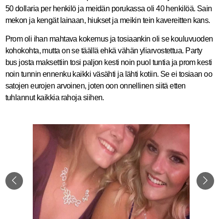
50 dollaria per henkilö ja meidän porukassa oli 40 henkilöä. Sain
mekon ja kengät lainaan, hiukset ja meikin tein kavereitten kans.
Prom oli ihan mahtava kokemus ja tosiaankin oli se kouluvuoden
kohokohta, mutta on se täällä ehkä vähän yliarvostettua. Party
bus josta maksettiin tosi paljon kesti noin puol tuntia ja prom kesti
noin tunnin ennenku kaikki väsähti ja lähti kotiin. Se ei tosiaan oo
satojen eurojen arvoinen, joten oon onnellinen siitä etten
tuhlannut kaikkia rahoja siihen.