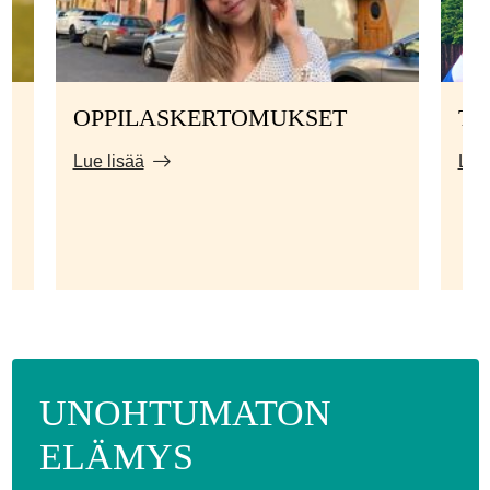
OPPILASKERTOMUKSET
TI
Lue lisää
Lue 
UNOHTUMATON
ELÄMYS