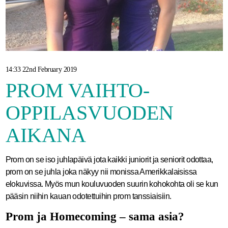
14:33 22nd February 2019
PROM VAIHTO-
OPPILASVUODEN
AIKANA
Prom on se iso juhlapäivä jota kaikki juniorit ja seniorit odottaa,
prom on se juhla joka näkyy nii monissa Amerikkalaisissa
elokuvissa. Myös mun kouluvuoden suurin kohokohta oli se kun
pääsin niihin kauan odotettuihin prom tanssiaisiin.
Prom ja Homecoming – sama asia?