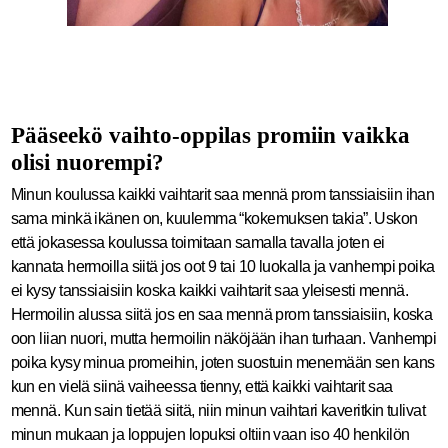
Pääseekö vaihto-oppilas promiin vaikka
olisi nuorempi?
Minun koulussa kaikki vaihtarit saa mennä prom tanssiaisiin ihan
sama minkä ikänen on, kuulemma “kokemuksen takia”. Uskon
että jokasessa koulussa toimitaan samalla tavalla joten ei
kannata hermoilla siitä jos oot 9 tai 10 luokalla ja vanhempi poika
ei kysy tanssiaisiin koska kaikki vaihtarit saa yleisesti mennä.
Hermoilin alussa siitä jos en saa mennä prom tanssiaisiin, koska
oon liian nuori, mutta hermoilin näköjään ihan turhaan. Vanhempi
poika kysy minua promeihin, joten suostuin menemään sen kans
kun en vielä siinä vaiheessa tienny, että kaikki vaihtarit saa
mennä. Kun sain tietää siitä, niin minun vaihtari kaveritkin tulivat
minun mukaan ja loppujen lopuksi oltiin vaan iso 40 henkilön