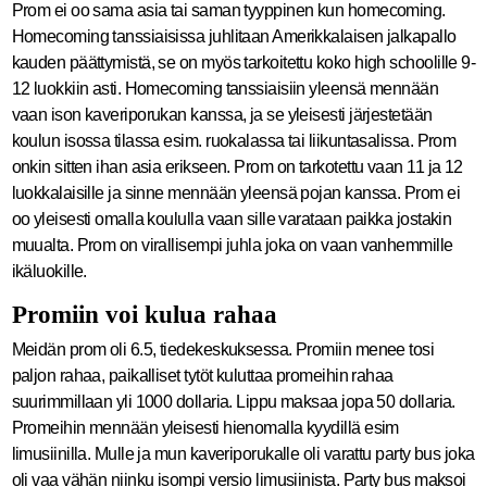
Prom ei oo sama asia tai saman tyyppinen kun homecoming.
Homecoming tanssiaisissa juhlitaan Amerikkalaisen jalkapallo
kauden päättymistä, se on myös tarkoitettu koko high schoolille 9-
12 luokkiin asti. Homecoming tanssiaisiin yleensä mennään
vaan ison kaveriporukan kanssa, ja se yleisesti järjestetään
koulun isossa tilassa esim. ruokalassa tai liikuntasalissa. Prom
onkin sitten ihan asia erikseen. Prom on tarkotettu vaan 11 ja 12
luokkalaisille ja sinne mennään yleensä pojan kanssa. Prom ei
oo yleisesti omalla koululla vaan sille varataan paikka jostakin
muualta. Prom on virallisempi juhla joka on vaan vanhemmille
ikäluokille.
Promiin voi kulua rahaa
Meidän prom oli 6.5, tiedekeskuksessa. Promiin menee tosi
paljon rahaa, paikalliset tytöt kuluttaa promeihin rahaa
suurimmillaan yli 1000 dollaria. Lippu maksaa jopa 50 dollaria.
Promeihin mennään yleisesti hienomalla kyydillä esim
limusiinilla. Mulle ja mun kaveriporukalle oli varattu party bus joka
oli vaa vähän niinku isompi versio limusiinista. Party bus maksoi