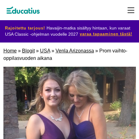
Rajoitettu tarjous!
Havaijin-matka sisältyy hintaan, kun varaat
varaa tapaaminen tästä!
USA Classic -ohjelman vuodelle 2027
Kohdemaat
Home
»
Blogit
»
USA
»
Venla Arizonassa
»
Prom vaihto-
oppilasvuoden aikana
Ohjelmat
Suunnittele
vaihtosi
Ryhdy
isäntäperheeksi