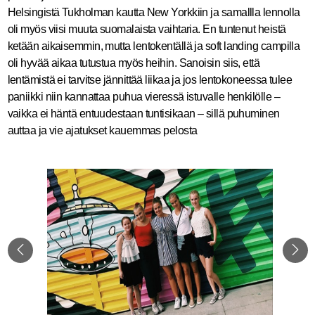
Helsingistä Tukholman kautta New Yorkkiin ja samallla lennolla
oli myös viisi muuta suomalaista vaihtaria. En tuntenut heistä
ketään aikaisemmin, mutta lentokentällä ja soft landing campilla
oli hyvää aikaa tutustua myös heihin. Sanoisin siis, että
lentämistä ei tarvitse jännittää liikaa ja jos lentokoneessa tulee
paniikki niin kannattaa puhua vieressä istuvalle henkilölle –
vaikka ei häntä entuudestaan tuntisikaan – sillä puhuminen
auttaa ja vie ajatukset kauemmas pelosta