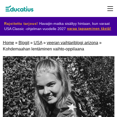
Rajoitettu tarjous!
Havaijin-matka sisältyy hintaan, kun varaat
varaa tapaaminen tästä!
USA Classic -ohjelman vuodelle 2027
Kohdemaat
Home
»
Blogit
»
USA
»
veeran vaihtariblogi arizona
»
Kohdemaahan lentäminen vaihto-oppilaana
Ohjelmat
Suunnittele
vaihtosi
Ryhdy
isäntäperheeksi