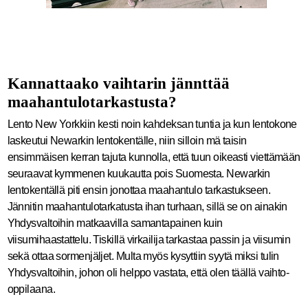
Kannattaako vaihtarin jännttää
maahantulotarkastusta?
Lento New Yorkkiin kesti noin kahdeksan tuntia ja kun lentokone
laskeutui Newarkin lentokentälle, niin silloin mä taisin
ensimmäisen kerran tajuta kunnolla, että tuun oikeasti viettämään
seuraavat kymmenen kuukautta pois Suomesta. Newarkin
lentokentällä piti ensin jonottaa maahantulo tarkastukseen.
Jännitin maahantulotarkatusta ihan turhaan, sillä se on ainakin
Yhdysvaltoihin matkaavilla samantapainen kuin
viisumihaastattelu. Tiskillä virkailija tarkastaa passin ja viisumin
sekä ottaa sormenjäljet. Multa myös kysyttiin syytä miksi tulin
Yhdysvaltoihin, johon oli helppo vastata, että olen täällä vaihto-
oppilaana.