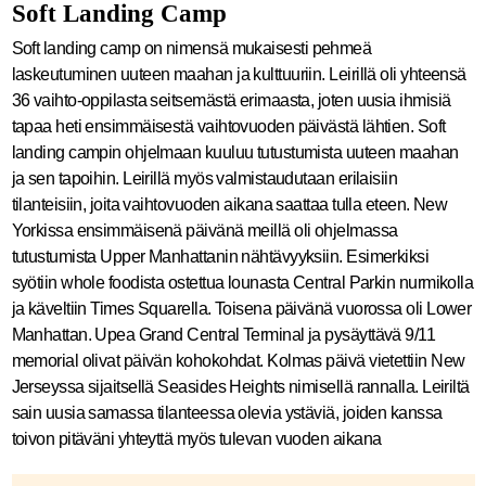
Soft Landing Camp
Soft landing camp on nimensä mukaisesti pehmeä
laskeutuminen uuteen maahan ja kulttuuriin. Leirillä oli yhteensä
36 vaihto-oppilasta seitsemästä erimaasta, joten uusia ihmisiä
tapaa heti ensimmäisestä vaihtovuoden päivästä lähtien. Soft
landing campin ohjelmaan kuuluu tutustumista uuteen maahan
ja sen tapoihin. Leirillä myös valmistaudutaan erilaisiin
tilanteisiin, joita vaihtovuoden aikana saattaa tulla eteen. New
Yorkissa ensimmäisenä päivänä meillä oli ohjelmassa
tutustumista Upper Manhattanin nähtävyyksiin. Esimerkiksi
syötiin whole foodista ostettua lounasta Central Parkin nurmikolla
ja käveltiin Times Squarella. Toisena päivänä vuorossa oli Lower
Manhattan. Upea Grand Central Terminal ja pysäyttävä 9/11
memorial olivat päivän kohokohdat. Kolmas päivä vietettiin New
Jerseyssa sijaitsellä Seasides Heights nimisellä rannalla. Leiriltä
sain uusia samassa tilanteessa olevia ystäviä, joiden kanssa
toivon pitäväni yhteyttä myös tulevan vuoden aikana