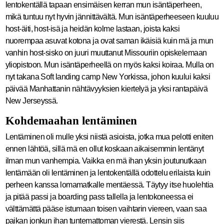
lentokentällä tapaan ensimäisen kerran mun isäntäperheen,
mikä tuntuu nyt hyvin jännittävältä. Mun isäntäperheeseen kuuluu
host-äiti, host-isä ja heidän kolme lastaan, joista kaksi
nuorempaa asuvat kotona ja ovat saman ikäisiä kuin mä ja mun
vanhin host-sisko on juuri muuttanut Missouriin opiskelemaan
yliopistoon. Mun isäntäperheellä on myös kaksi koiraa. Mulla on
nyt takana Soft landing camp New Yorkissa, johon kuului kaksi
päivää Manhattanin nähtävyyksien kiertelyä ja yksi rantapäivä
New Jerseyssä.
Kohdemaahan lentäminen
Lentäminen oli mulle yksi niistä asioista, jotka mua pelotti eniten
ennen lähtöä, sillä mä en ollut koskaan aikaisemmin lentänyt
ilman mun vanhempia. Vaikka en mä ihan yksin joutunutkaan
lentämään oli lentäminen ja lentokentällä odottelu erilaista kuin
perheen kanssa lomamatkalle mentäessä. Täytyy itse huolehtia
ja pitää passi ja boarding pass tallella ja lentokoneessa ei
välttämättä pääse istumaan toisen vaihtarin viereen, vaan saa
paikan jonkun ihan tuntemattoman vierestä. Lensin siis