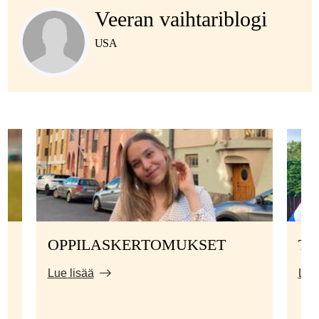
Veeran vaihtariblogi
USA
OPPILASKERTOMUKSET
TI
Lue lisää
Lue 