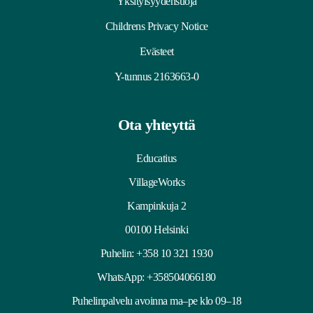
Yksityisyydensuoja
Childrens Privacy Notice
Evästeet
Y-tunnus 2163663-0
Ota yhteyttä
Educatius
VillageWorks
Kampinkuja 2
00100 Helsinki
Puhelin:
+358 10 321 1930
WhatsApp: +358504066180
Puhelinpalvelu avoinna ma–pe klo 09–18