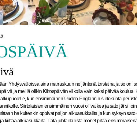
19
TOSPÄIVÄ
ivä
tään Yhdysvalloissa aina marraskuun neljäntenä torstaina ja se on is
päivä ja meillä olikin Kiitospäivän viikolla vain kaksi päivää koulua. 
 alkupuolelle, kun ensimmäinen Uuden-Englannin siirtokunta perustet
nikolle. Siirtolaisten ensimmäinen vuosi oli vaikea ja sato jäi silloin
ittaan he kuitenkin oppivat paljon alkuasukkailta ja kun syksyn sato o
 ja kiittää alkuasukkaita. Tätä juhlaillallista monet pitää ensimmäisen