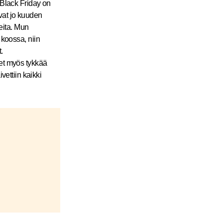
 Black Friday on
vat jo kuuden
reita. Mun
 koossa, niin
.
set myös tykkää
ivettiin kaikki