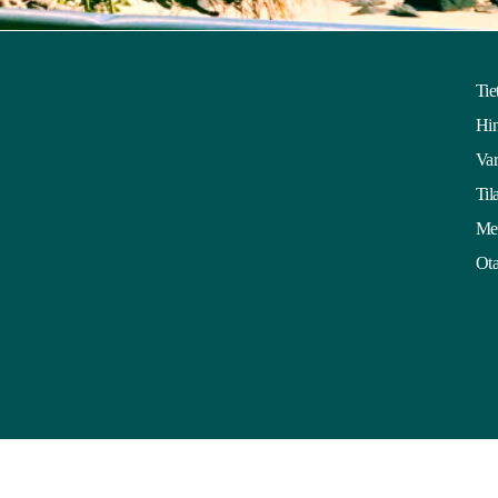
Tie
Hin
Var
Til
Mei
Ota