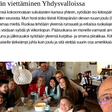
än viettäminen Yhdysvalloissa
ensä kokoonnutaan sukulaisten kanssa yhteen, syödään iso kiitospäiv
ten seurasta. Mun host-sisko tiivisti Kiitospäivän olevan ruuan joulu (
samaa mieltä. Ruokaa tehdään yleensä runsaasti ja erilaisia ruokalajej
 voidaan syödä yli viikonlopun. Pääruokana on monelle varmasti ame
lkkuna ja jälkiruuaksi syödään yleensä kurpitsa- ja omena piirakkaa. Ki
iselle tärkeämpi juhla kuin joulu ja sitä viettää suurin osa amerikkal