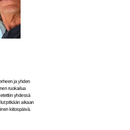
perheen ja yhden
nnen ruokailua
ietettiin yhdessä
lut pitkään aikaan
yinen kiitospäivä.