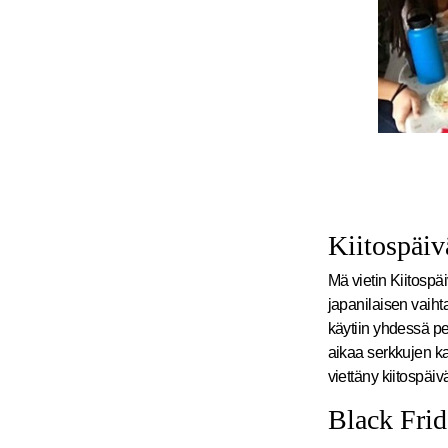
Kiitospäiv
Mä vietin Kiitosp
japanilaisen vaiht
käytiin yhdessä pel
aikaa serkkujen ka
viettäny kiitospäiv
Black Fri