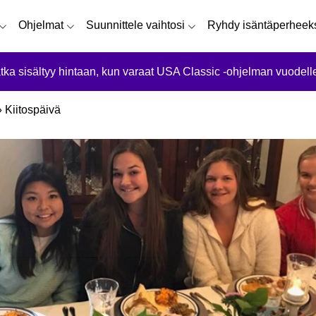
Ohjelmat
Suunnittele vaihtosi
Ryhdy isäntäperheek
tka sisältyy hintaan, kun varaat USA Classic -ohjelman vuodell
»
Kiitospäivä