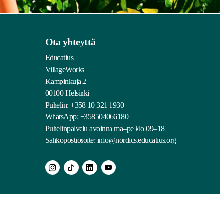
Ota yhteyttä
Educatius
VillageWorks
Kampinkuja 2
00100 Helsinki
Puhelin:
+358 10 321 1930
WhatsApp: +358504066180
Puhelinpalvelu avoinna ma–pe klo 09–18
Sähköpostiosoite:
info@nordics.educatius.org