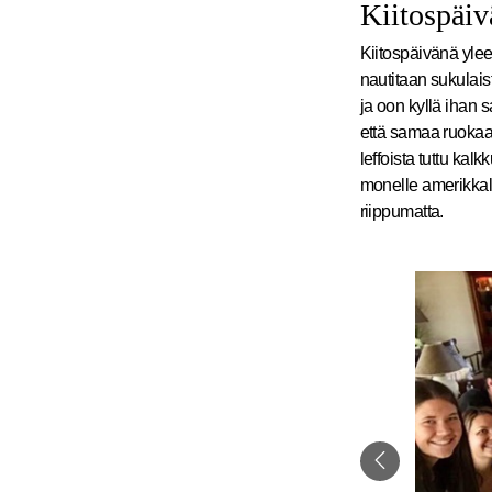
Kiitospäiv
Kiitospäivänä yle
nautitaan sukulais
ja oon kyllä ihan 
että samaa ruokaa
leffoista tuttu ka
monelle amerikkala
riippumatta.