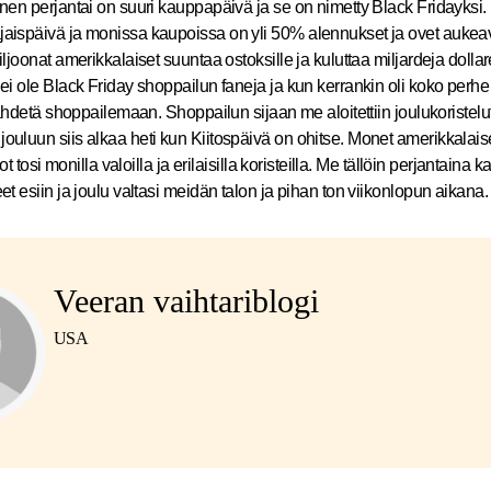
inen perjantai on suuri kauppapäivä ja se on nimetty Black Fridayksi.
jaispäivä ja monissa kaupoissa on yli 50% alennukset ja ovet aukea
iljoonat amerikkalaiset suuntaa ostoksille ja kuluttaa miljardeja dolla
 ei ole Black Friday shoppailun faneja ja kun kerrankin oli koko perhe
 lähdetä shoppailemaan. Shoppailun sijaan me aloitettiin joulukoristelut
ouluun siis alkaa heti kun Kiitospäivä on ohitse. Monet amerikkalai
lot tosi monilla valoilla ja erilaisilla koristeilla. Me tällöin perjantaina ka
et esiin ja joulu valtasi meidän talon ja pihan ton viikonlopun aikana.
Veeran vaihtariblogi
USA