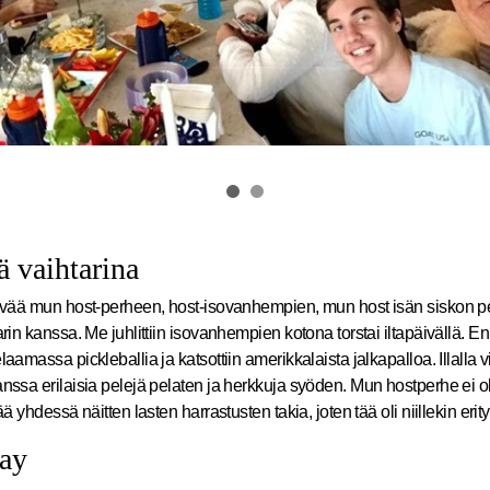
ä vaihtarina
äivää mun host-perheen, host-isovanhempien, mun host isän siskon 
arin kanssa. Me juhlittiin isovanhempien kotona torstai iltapäivällä. E
aamassa pickleballia ja katsottiin amerikkalaista jalkapalloa. Illalla v
nssa erilaisia pelejä pelaten ja herkkuja syöden. Mun hostperhe ei ol
ää yhdessä näitten lasten harrastusten takia, joten tää oli niillekin erit
day