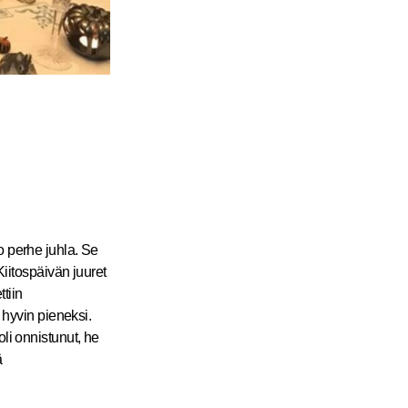
o perhe juhla. Se
Kiitospäivän juuret
tiin
 hyvin pieneksi.
li onnistunut, he
ä