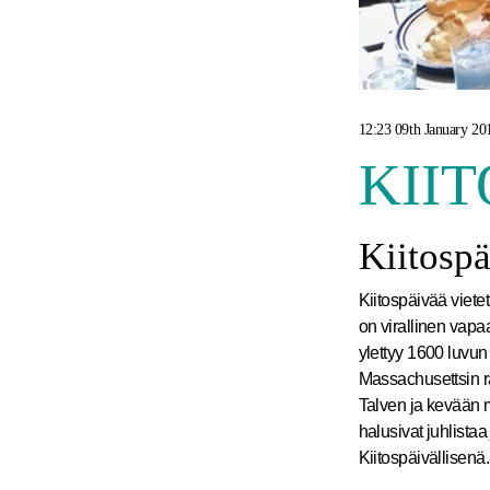
12:23 09th January 20
KII
Kiitospä
Kiitospäivää viete
on virallinen vapaa
ylettyy 1600 luvun
Massachusettsin ran
Talven ja kevään m
halusivat juhlistaa
Kiitospäivällisenä.