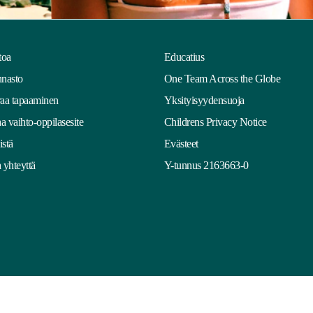
toa
Educatius
nasto
One Team Across the Globe
aa tapaaminen
Yksityisyydensuoja
aa vaihto-oppilasesite
Childrens Privacy Notice
stä
Evästeet
 yhteyttä
Y-tunnus 2163663-0