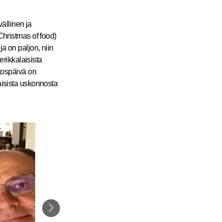
ällinen ja
Christmas of food)
a on paljon, niin
rikkalaisista
itospäivä on
aisista uskonnosta