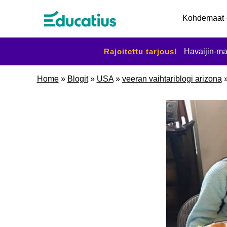
Kohdemaat
Rajoitettu tarjous!
Havaijin-ma
Home
»
Blogit
»
USA
»
veeran vaihtariblogi arizona