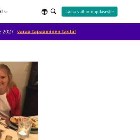
si
Lataa vaihto-oppilasesite
varaa tapaaminen tästä!
e 2027