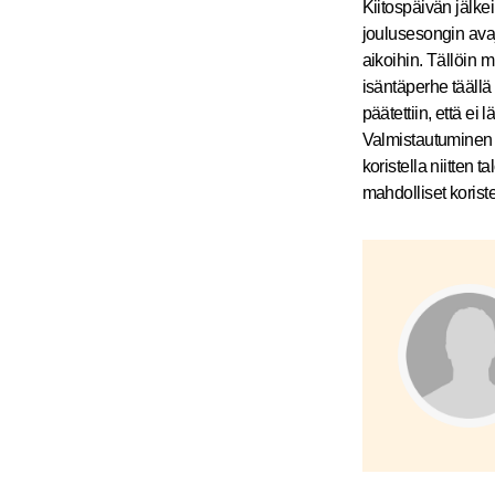
Kiitospäivän jälke
joulusesongin ava
aikoihin. Tällöin m
isäntäperhe täällä
päätettiin, että ei
Valmistautuminen j
koristella niitten ta
mahdolliset koriste