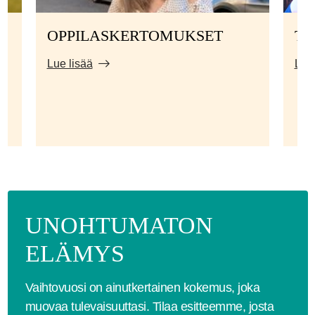
OPPILASKERTOMUKSET
TI
Lue lisää
Lue 
UNOHTUMATON
ELÄMYS
Vaihtovuosi on ainutkertainen kokemus, joka
muovaa tulevaisuuttasi. Tilaa esitteemme, josta