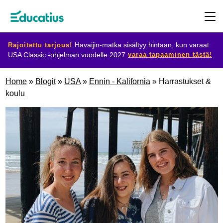
Rajoitettu tarjous!
Havaijin-matka sisältyy hintaan, kun varaat
varaa tapaaminen tästä!
USA Classic -ohjelman vuodelle 2027
Kohdemaat
Home
»
Blogit
»
USA
»
Ennin - Kalifornia
»
Harrastukset &
koulu
Ohjelmat
Suunnittele
vaihtosi
Ryhdy
isäntäperheeksi