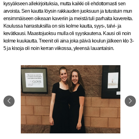
kysyäkseen allekirjoituksia, mutta kaikki oli ehdottomasti sen
arvoista. Sen kautta löysin rakkauden juoksuun ja tutustuin mun
ensimmäiseen oikeaan kaveriin ja meistä tuli parhaita kavereita.
Koulussa harrastuksilla on siis kolme kautta, syys-, talvi- ja
kevätkausi. Maastojuoksu mulla oli syyskautena. Kausi oli noin
kolme kuukautta. Treenit oli aina joka päivä koulun jälkeen klo 3-
5 ja kisoja oli noin kerran viikossa, yleensä lauantaisin.