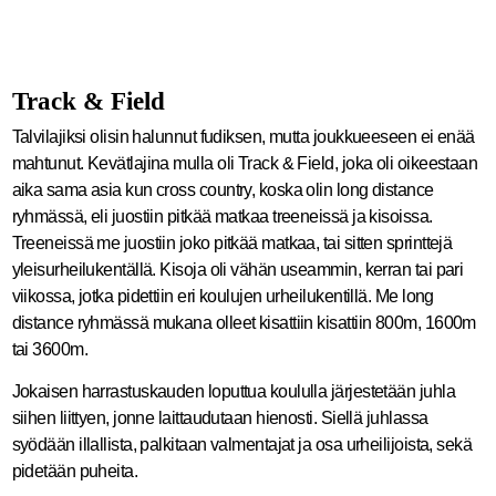
Track & Field
Talvilajiksi olisin halunnut fudiksen, mutta joukkueeseen ei enää
mahtunut. Kevätlajina mulla oli Track & Field, joka oli oikeestaan
aika sama asia kun cross country, koska olin long distance
ryhmässä, eli juostiin pitkää matkaa treeneissä ja kisoissa.
Treeneissä me juostiin joko pitkää matkaa, tai sitten sprinttejä
yleisurheilukentällä. Kisoja oli vähän useammin, kerran tai pari
viikossa, jotka pidettiin eri koulujen urheilukentillä. Me long
distance ryhmässä mukana olleet kisattiin kisattiin 800m, 1600m
tai 3600m.
Jokaisen harrastuskauden loputtua koululla järjestetään juhla
siihen liittyen, jonne laittaudutaan hienosti. Siellä juhlassa
syödään illallista, palkitaan valmentajat ja osa urheilijoista, sekä
pidetään puheita.