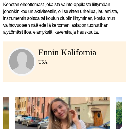
Kehotan ehdottomasti jokaista vaihto-oppilasta liittymään
johonkin koulun aktiviteettiin, oli se sitten urheilua, laulamista,
instrumentin soittoa tai koulun clubiin liittyminen, koska mun
vaihtovuoteen nää edellä kertomani asiat on tuonut ihan
älyttömästi iloa, elämyksiä, kavereita ja hauskuutta.
Ennin Kalifornia
USA