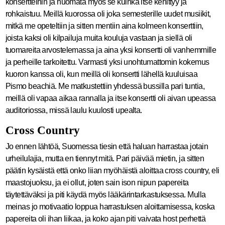
konsertteihin ja huomata myös se kuinka itse kehittyy ja
rohkaistuu. Meillä kuorossa oli joka semesterille uudet musiikit,
mitkä me opeteltiin ja sitten mentiin aina kolmeen konserttiin,
joista kaksi oli kilpailuja muita kouluja vastaan ja siellä oli
tuomareita arvostelemassa ja aina yksi konsertti oli vanhemmille
ja perheille tarkoitettu. Varmasti yksi unohtumattomin kokemus
kuoron kanssa oli, kun meillä oli konsertti lähellä kuuluisaa
Pismo beachiä. Me matkustettiin yhdessä bussilla pari tuntia,
meillä oli vapaa aikaa rannalla ja itse konsertti oli aivan upeassa
auditoriossa, missä laulu kuulosti upealta.
Cross Country
Jo ennen lähtöä, Suomessa tiesin että haluan harrastaa jotain
urheilulajia, mutta en tiennyt mitä. Pari päivää mietin, ja sitten
päätin kysäistä että onko liian myöhäistä aloittaa cross country, eli
maastojuoksu, ja ei ollut, joten sain ison nipun papereita
täytettäväksi ja piti käydä myös lääkärintarkastuksessa. Mulla
meinas jo motivaatio loppua harrastuksen aloittamisessa, koska
papereita oli ihan liikaa, ja koko ajan piti vaivata host perhettä