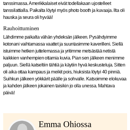
tanssimassa. Amerikkalaiset eivät todellakaan ujostelleet
tanssilattialla. Paikalta löytyi myös photo booth ja kuvaaja. Ilta oli
hauska ja seura oli hyvää!
Rauhoittuminen
Lähdimme paikalta vähän yhdeksän jälkeen. Pysähdyimme
kotonani vaihtamassa vaattet ja suuntasimme kaverilleni. Siellä
istuimme hetken juttelemassa ja yritimme metsästää netistä
kaikkien vanhempien ottamia kuvia. Pian sen jälkeen menimme
paljuun. Siellä katseltiin tähtiä ja käytiin hyvä keskusteluja. Sitten
oli aika ottaa kampaus ja meikit pois, hiuksista löytyi 40 pinniä.
Suihkun jälkeen yökkärit päälle ja sohvalle. Katsoimme elokuvaa
ja kahden jälkeen jokainen taisikin jo olla unessa. Mahtava
päivä!
Emma Ohiossa