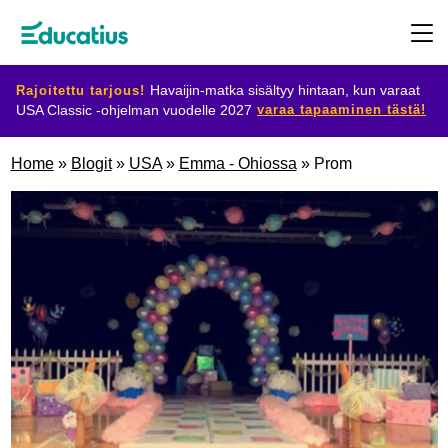
Rajoitettu tarjous!
Havaijin-matka sisältyy hintaan, kun varaat
varaa tapaaminen tästä!
USA Classic -ohjelman vuodelle 2027
Kohdemaat
Home
»
Blogit
»
USA
»
Emma - Ohiossa
»
Prom
Ohjelmat
Suunnittele
vaihtosi
Ryhdy
isäntäperheeksi