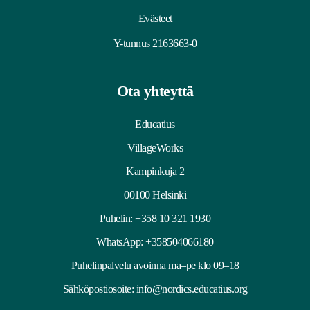
Evästeet
Y-tunnus 2163663-0
Ota yhteyttä
Educatius
VillageWorks
Kampinkuja 2
00100 Helsinki
Puhelin:
+358 10 321 1930
WhatsApp: +358504066180
Puhelinpalvelu avoinna ma–pe klo 09–18
Sähköpostiosoite:
info@nordics.educatius.org