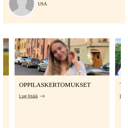
USA
OPPILASKERTOMUKSET
TI
Lue lisää
Lue 