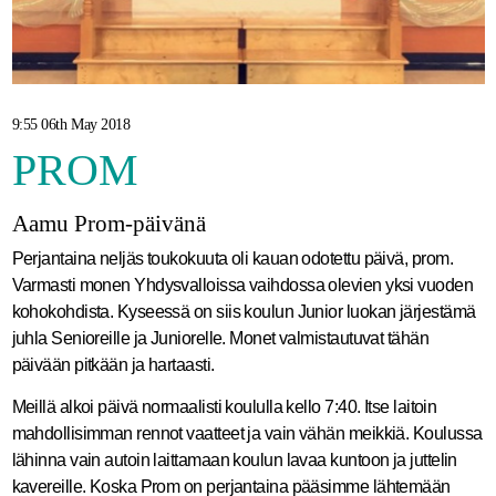
9:55 06th May 2018
PROM
Aamu Prom-päivänä
Perjantaina neljäs toukokuuta oli kauan odotettu päivä, prom.
Varmasti monen Yhdysvalloissa vaihdossa olevien yksi vuoden
kohokohdista. Kyseessä on siis koulun Junior luokan järjestämä
juhla Senioreille ja Juniorelle. Monet valmistautuvat tähän
päivään pitkään ja hartaasti.
Meillä alkoi päivä normaalisti koululla kello 7:40. Itse laitoin
mahdollisimman rennot vaatteet ja vain vähän meikkiä. Koulussa
lähinna vain autoin laittamaan koulun lavaa kuntoon ja juttelin
kavereille. Koska Prom on perjantaina pääsimme lähtemään