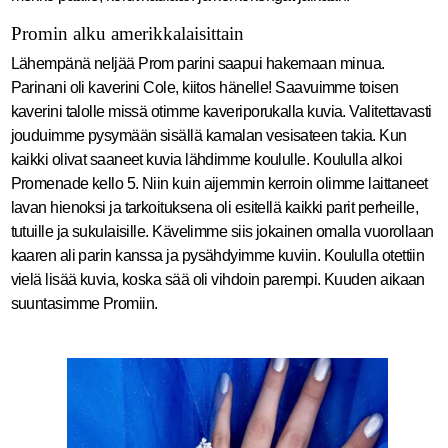
Promin alku amerikkalaisittain
Lähempänä neljää Prom parini saapui hakemaan minua.
Parinani oli kaverini Cole, kiitos hänelle! Saavuimme toisen
kaverini talolle missä otimme kaveriporukalla kuvia. Valitettavasti
jouduimme pysymään sisällä kamalan vesisateen takia. Kun
kaikki olivat saaneet kuvia lähdimme koululle. Koululla alkoi
Promenade kello 5. Niin kuin aijemmin kerroin olimme laittaneet
lavan hienoksi ja tarkoituksena oli esitellä kaikki parit perheille,
tutuille ja sukulaisille. Kävelimme siis jokainen omalla vuorollaan
kaaren ali parin kanssa ja pysähdyimme kuviin. Koululla otettiin
vielä lisää kuvia, koska sää oli vihdoin parempi. Kuuden aikaan
suuntasimme Promiin.