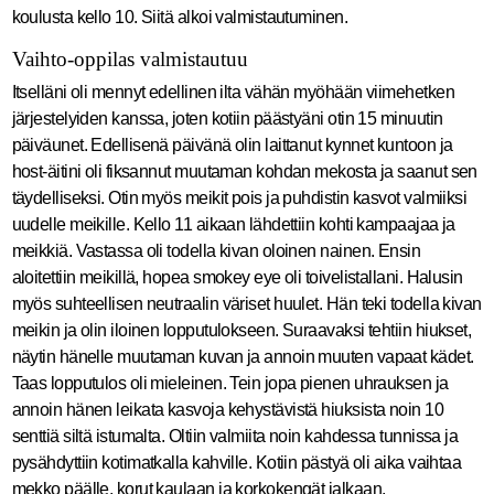
koulusta kello 10. Siitä alkoi valmistautuminen.
Vaihto-oppilas valmistautuu
Itselläni oli mennyt edellinen ilta vähän myöhään viimehetken
järjestelyiden kanssa, joten kotiin päästyäni otin 15 minuutin
päiväunet. Edellisenä päivänä olin laittanut kynnet kuntoon ja
host-äitini oli fiksannut muutaman kohdan mekosta ja saanut sen
täydelliseksi. Otin myös meikit pois ja puhdistin kasvot valmiiksi
uudelle meikille. Kello 11 aikaan lähdettiin kohti kampaajaa ja
meikkiä. Vastassa oli todella kivan oloinen nainen. Ensin
aloitettiin meikillä, hopea smokey eye oli toivelistallani. Halusin
myös suhteellisen neutraalin väriset huulet. Hän teki todella kivan
meikin ja olin iloinen lopputulokseen. Suraavaksi tehtiin hiukset,
näytin hänelle muutaman kuvan ja annoin muuten vapaat kädet.
Taas lopputulos oli mieleinen. Tein jopa pienen uhrauksen ja
annoin hänen leikata kasvoja kehystävistä hiuksista noin 10
senttiä siltä istumalta. Oltiin valmiita noin kahdessa tunnissa ja
pysähdyttiin kotimatkalla kahville. Kotiin pästyä oli aika vaihtaa
mekko päälle, korut kaulaan ja korkokengät jalkaan.