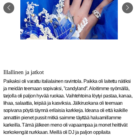
Illallinen ja jatkot
Paikaksi oli varattu italialainen ravintola. Paikka oli laitettu nätiksi
ja meidän teemaan sopivaksi, ”candyland”. Aloitimme syömällä,
tarjolla oli paljon hyvää ruokaa. Vaihtehtoina löytyi pastaa, kanaa,
lihaa, salaattia, leipää ja kasviksia. Jälkiruokana oli teemaan
sopivana pöytä täynnä erilaisia karkkeja. Ideana oli että kaikille
annattiin pienet pussit mitkä saimme täyttää haluamillamme
karkeilla. Tämä jälkeen meno oli vapaampaa ja monet heittivät
korkokengät nurkkaan. Meillä oli DJ ja paljon oppilaita