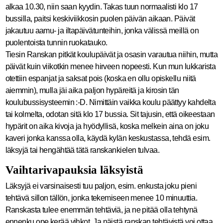
alkaa 10.30, niin saan kyydin. Takas tuun normaalisti klo 17
bussilla, paitsi keskiviikkosin puolen päivän aikaan. Päivät
jakautuu aamu- ja iltapäivätunteihin, jonka välissä meillä on
puolentoista tunnin ruokatauko.
Tiesin Ranskan pitkät koulupäivät ja osasin varautua niihin, mutta
päivät kuin viikotkin menee hirveen nopeesti. Kun mun lukkarista
otettiin espanjat ja saksat pois (koska en ollu opiskellu niitä
aiemmin), mulla jäi aika paljon hypäreitä ja kirosin tän
koulubussisysteemin :-D. Nimittäin vaikka koulu päättyy kahdelta
tai kolmelta, odotan sitä klo 17 bussia. Sit tajusin, että oikeestaan
hypärit on aika kivoja ja hyödyllisä, koska melkein aina on joku
kaveri jonka kanssa olla, käydä kylän keskustassa, tehdä esim.
läksyjä tai hengähtää tätä ranskankielen tulvaa.
Vaihtarivapauksia läksyistä
Läksyjä ei varsinaisesti tuu paljon, esim. enkusta joku pieni
tehtävä sillon tällön, jonka tekemiseen menee 10 minuuttia.
Ranskasta tulee enemmän tehtäviä, ja ne pitää olla tehtynä
ennenku ope kerää vihkot. Ja näistä ranskan tehtävistä voi ottaa