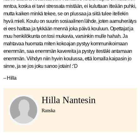
rentoa, koska ei tarvi stressata mistään, ei kuluttaan itteään puhki,
mutta kaiken minkä tekee, se on plussaa ja siitä tulee itellekin
hyvä mieli. Koulu on suurin sosiaalinen lähde, joten aamuherätys
ei ees haittaa ja tykkään mennä joka päivä kouluun. Opettajat ja
muu henkilökunta on tosi mukavia, varsinkin mulle hahah. Ja
mahtavaa huomata miten kokoajan pystyy kommunikoimaan
enemmän, saa enemmän kavereita ja pystyy itestäki antamaan
enemmän. Viihdyn niin hyvin koulussa, että lomalla kaipasin jo
sinne, ja se jos joku sanoo jotain! :’D
– Hilla
Hilla Nantesin
Ranska