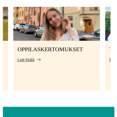
OPPILASKERTOMUKSET
TI
Lue lisää
Lue 