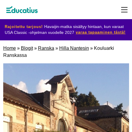
Rajoitettu tarjous!
Havaijin-matka sisältyy hintaan, kun varaat
varaa tapaaminen tästä!
USA Classic -ohjelman vuodelle 2027
Kohdemaat
Home
»
Blogit
»
Ranska
»
Hilla Nantesin
»
Kouluarki
Ranskassa
Ohjelmat
Suunnittele
vaihtosi
Ryhdy
isäntäperheeksi