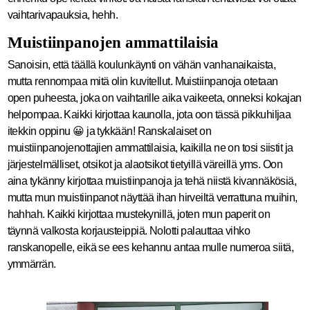
vaihtarivapauksia, hehh.
Muistiinpanojen ammattilaisia
Sanoisin, että täällä koulunkäynti on vähän vanhanaikaista,
mutta rennompaa mitä olin kuvitellut. Muistiinpanoja otetaan
open puheesta, joka on vaihtarille aika vaikeeta, onneksi kokajan
helpompaa. Kaikki kirjottaa kaunolla, jota oon tässä pikkuhiljaa
itekkin oppinu 😀 ja tykkään! Ranskalaiset on
muistiinpanojenottajien ammattilaisia, kaikilla ne on tosi siistit ja
järjestelmälliset, otsikot ja alaotsikot tietyillä väreillä yms. Oon
aina tykänny kirjottaa muistiinpanoja ja tehä niistä kivannäkösiä,
mutta mun muistiinpanot näyttää ihan hirveiltä verrattuna muihin,
hahhah. Kaikki kirjottaa mustekynillä, joten mun paperit on
täynnä valkosta korjausteippiä. Nolotti palauttaa vihko
ranskanopelle, eikä se ees kehannu antaa mulle numeroa siitä,
ymmärrän.