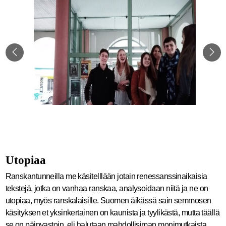
Utopiaa
Ranskantunneilla me käsitelllään jotain renessanssinaikaisia
tekstejä, jotka on vanhaa ranskaa, analysoidaan niitä ja ne on
utopiaa, myös ranskalaisille. Suomen äikässä sain semmosen
käsityksen et yksinkertainen on kaunista ja tyylikästä, mutta täällä
se on päinvastoin, eli halutaan mahdollisiman monimutkaista.