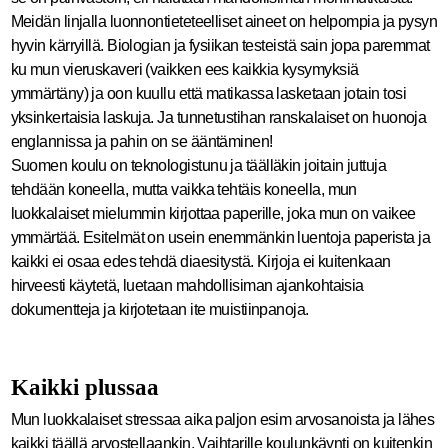
Meidän linjalla luonnontieteteelliset aineet on helpompia ja pysyn
hyvin kärryillä. Biologian ja fysiikan testeistä sain jopa paremmat
ku mun vieruskaveri (vaikken ees kaikkia kysymyksiä
ymmärtäny) ja oon kuullu että matikassa lasketaan jotain tosi
yksinkertaisia laskuja. Ja tunnetustihan ranskalaiset on huonoja
englannissa ja pahin on se ääntäminen!
Suomen koulu on teknologistunu ja täälläkin joitain juttuja
tehdään koneella, mutta vaikka tehtäis koneella, mun
luokkalaiset mielummin kirjottaa paperille, joka mun on vaikee
ymmärtää. Esitelmät on usein enemmänkin luentoja paperista ja
kaikki ei osaa edes tehdä diaesitystä. Kirjoja ei kuitenkaan
hirveesti käytetä, luetaan mahdollisiman ajankohtaisia
dokumentteja ja kirjotetaan ite muistiinpanoja.
Kaikki plussaa
Mun luokkalaiset stressaa aika paljon esim arvosanoista ja lähes
kaikki täällä arvostellaankin. Vaihtarille koulunkäynti on kuitenkin