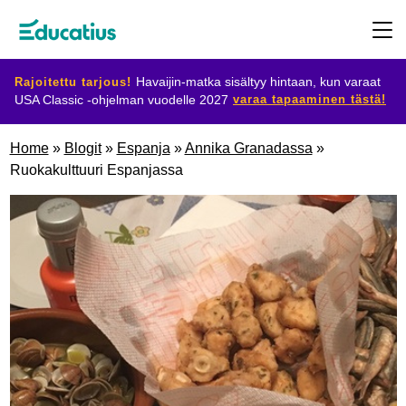
Rajoitettu tarjous!
Havaijin-matka sisältyy hintaan, kun varaat
varaa tapaaminen tästä!
USA Classic -ohjelman vuodelle 2027
Kohdemaat
Home
»
Blogit
»
Espanja
»
Annika Granadassa
»
Ruokakulttuuri Espanjassa
Ohjelmat
Suunnittele
vaihtosi
Ryhdy
isäntäperheeksi