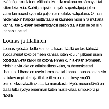
eväänä jonkunlainen välipala. Monilla mukana on sämpylät tai
sitten leivoksia. Karkit ja sipsit on myös superhalpoja joten
varsinkin nuoret syö niitä paljon esimerkiksi välipalana. Onhan
hedelmätkin halpoja mutta täällä ei kauhean moni niitä mukana
kanna. Itse tykkään hedelmistä tosi paljon täällä kun ne on niin
ihanan tuoreita!
Lounas ja Illallinen
Lounas syödään kello kolmen aikaan. Täällä on tosi tärkeää
syödä ateriat koko perheen kanssa, joten koulun jälkeen usein
odotetaan, että kaikki on kotona ennen kuin aletaan syömään.
Yleisin arkiruoka on erilaiset linssikeitot, muhennokset tai
liharuuat. Lihana on usein lammasta tai kanaa. Lounas on arkisin
se tukevampi ateria ja illalla sitten on usein kevyempää
esimerkiksi salaattia,kalaa tai munakasta. Myös mereneläviä on
täällä tultu syötyä enemmän kuten mustekalaa, simpukoita ja
rapuja.