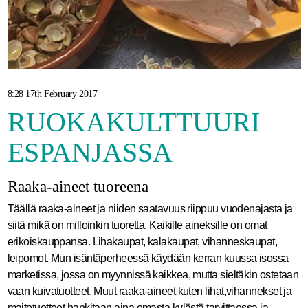
8:28 17th February 2017
RUOKAKULTTUURI
ESPANJASSA
Raaka-aineet tuoreena
Täällä raaka-aineet ja niiden saatavuus riippuu vuodenajasta ja
siitä mikä on milloinkin tuoretta. Kaikille aineksille on omat
erikoiskauppansa. Lihakaupat, kalakaupat, vihanneskaupat,
leipomot. Mun isäntäperheessä käydään kerran kuussa isossa
marketissa, jossa on myynnissä kaikkea, mutta sieltäkin ostetaan
vaan kuivatuotteet. Muut raaka-aineet kuten lihat,vihannekset ja
maitotuotteet hankitaan aina omasta kylästä tarvittaessa ja