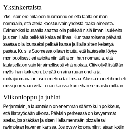
Yksinkertaista
Yksi isoin ero mitä oon huomannu on että täällä on ihan
normaalia, että ateria koostuu vain yhdestä raaka-aineesta.
Esimerkiksi lounaalla saattaa olla pelkkää riisiä ilman lisukkeita
ja sitten illalla pelkkää kalaa tai lihaa. Kun taas toisena päivänä
saattaa olla lounaaksi pelkää kanaa ja illalla sitten keitettyä
pastaa. Ku siis Suomessa ollaan totuttu, että lautaselta löytyy
monipuolisesti eri asioita niin täällä on ihan normaalia, että
lautasella on vain kirjaimellisesti yhtä ruokaa. Oliiviöljyä lisätään
myös ihan kaikkeen. Leipää on aina ruuan ohella ja
ruokajuomana on usein mehua tai limsaa. Alussa monet ihmetteli
miksi juon vaan vettä ruuan kanssa kun eihän se maistu miltään.
Viikonloppu ja juhlat
Perjantaisin ja lauantaisin on enemmän sääntö kuin poikkeus,
että illat syödään ulkona. Päivisin perheessä on kevyemmät
ateriat, jos sitäkään ja sitten illalla mennään pizzalle tai
ravintolaan kaverien kanssa. Jos pysyy kotona niin tilataan kotiin