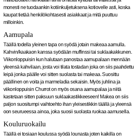
monesti ne tuodaankin kotiinkuljetuksena kotiovelle asti, koska
kaupat tietää henkilökohtasesti asiakkaat ja mitä puuttuu
milloinkin.
Aamupala
Täällä todella yleinen tapa on syödä jotain makeaa aamulla.
Kahvin/kaakaon kanssa syödään muffinssi tai suklaakakkunen.
Viikonloppuisin kun halutaan panostaa aamupalaan mennään
yleensä kahvilaan, josta voi tilata tostadan joka on siis paahdettu
leipä jonka päälle voi sitten suolasta tai makeaa. Suosittu
päällinen on voita ja marmeladia sekaisin. Myös juhlina ja
viikonloppuisin Churrot on myös osana aamupalaa ja niitä
kastetaan sitten paksuun suklaakastikkeeseen! Makea on siis
paljon suositumpi vaihtoehto ihan yleisestikkin täällä ja yleensä
oon seurueessa ainoa, joka suosii suolasta ruokaa aamusella.
Kouluruokailu
Täällä ei tosiaan koulussa syödä lounasta joten kaikilla on