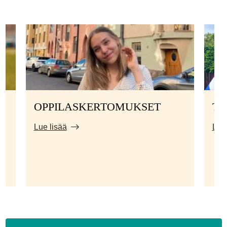
OPPILASKERTOMUKSET
TI
Lue lisää
Lue 