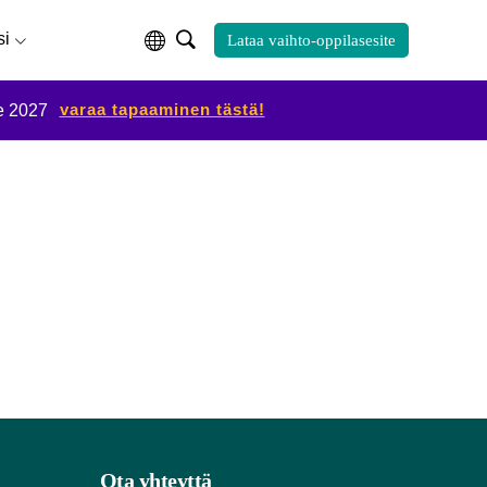
si
Lataa vaihto-oppilasesite
varaa tapaaminen tästä!
e 2027
Ota yhteyttä