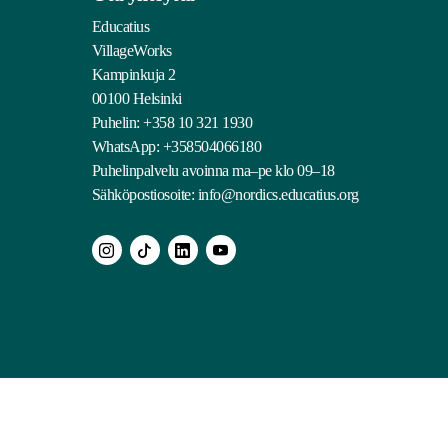
Educatius
VillageWorks
Kampinkuja 2
00100 Helsinki
Puhelin:
+358 10 321 1930
WhatsApp: +358504066180
Puhelinpalvelu avoinna ma–pe klo 09–18
Sähköpostiosoite:
info@nordics.educatius.org