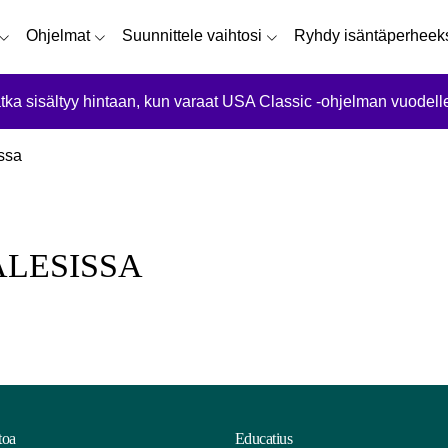
Ohjelmat
Suunnittele vaihtosi
Ryhdy isäntäperheek
tka sisältyy hintaan, kun varaat USA Classic -ohjelman vuodell
ssa
LESISSA
toa
Educatius