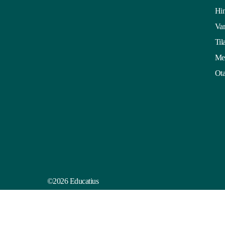
Hin
Var
Til
Mei
Ota
©2026 Educatius