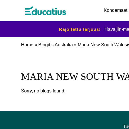
Kohdemaat
Rajoitettu tarjous!
Havaijin-ma
Home
»
Blogit
»
Australia
»
Maria New South Walesi
MARIA NEW SOUTH WA
Sorry, no blogs found.
Tie