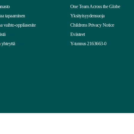
nasto
One Team Across the Globe
aa tapaaminen
Yksityisyydensuoja
aa vaihto-oppilasesite
Childrens Privacy Notice
stä
Evästeet
 yhteyttä
Y-tunnus 2163663-0